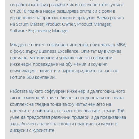
си работи като Java разработчик и софтуерен консултант.
От 2010 година насам разширява опита си с роли в
управление на проекти, екипи и продукти. Заема ролята
на Scrum Master, Product Owner, Product Manager,
Software Engineering Manager.
Младен е опитен софтуерен инженер, притежаващ MBA,
с фокус върху Business Excellence. Опи-тът му включва
наемане, мотивиране и управление на софтуерни
инженери, провеждане на обу-чения и коучинг,
комуникация с клиенти и партньори, които са част от
Fortune 500 компании.
Работата му като софтуерен инженер и дългогодишното
тясно взаимодействие с бизнеса предпоставя неговата
комплексна гледна точка върху изпълнението на
проектите и работата със заинтересованите страни. Той
умее да предоставя различни примери и да предизвиква
задълбо-чен анализ на сложни практически казуси в
дискусии с курсистите.