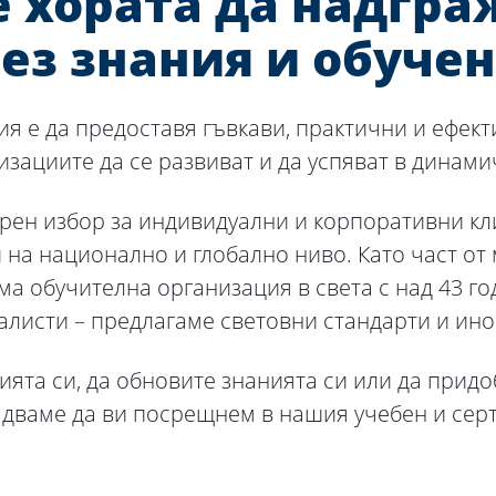
 хората да надграж
ез знания и обуче
я е да предоставя гъвкави, практични и ефект
изациите да се развиват и да успяват в динами
рен избор за индивидуални и корпоративни кл
на национално и глобално ниво. Като част о
ма обучителна организация в света с над 43 г
листи – предлагаме световни стандарти и ино
ията си, да обновите знанията си или да при
адваме да ви посрещнем в нашия учебен и се