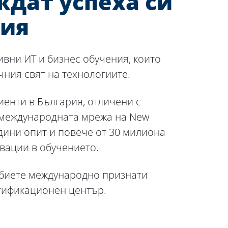
дат успеха си
ния
ивни ИТ и бизнес обучения, които
чния свят на технологиите.
иенти в България, отличени с
т международната мрежа на New
одини опит и повече от 30 милиона
вации в обучението.
добиете международно признати
ртификационен център.