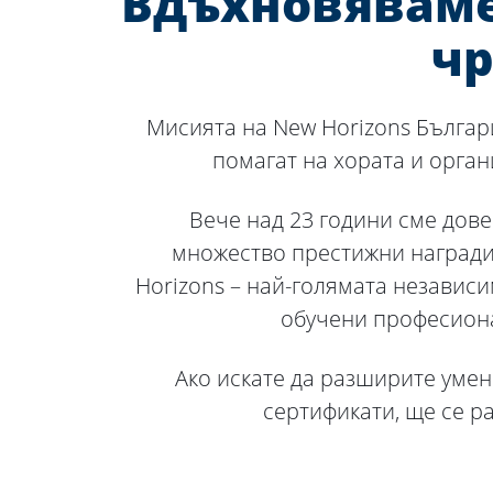
Вдъхновяваме
чр
Мисията на New Horizons Българи
помагат на хората и орган
Вече над 23 години сме дове
множество престижни награди 
Horizons – най-голямата независи
обучени професиона
Ако искате да разширите умен
сертификати, ще се р