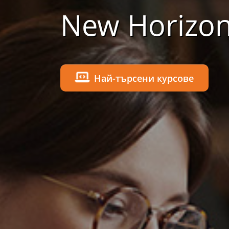
New Horizo
Най-търсени курсове