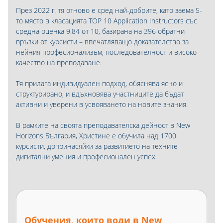
През 2022 г. тя отново е сред най-добрите, като заема 5-
то място в класацията TOP 10 Application Instructors със
средна оценка 9.84 от 10, базирана на 396 обратни
връзки от курсисти – впечатляващо доказателство за
нейния професионализъм, последователност и високо
качество на преподаване.
Тя прилага индивидуален подход, обяснява ясно и
структурирано, и вдъхновява участниците да бъдат
активни и уверени в усвояването на новите знания.
В рамките на своята преподавателска дейност в New
Horizons България, Христине е обучила над 1700
курсисти, допринасяйки за развитието на техните
дигитални умения и професионален успех.
Обучения, които води в New