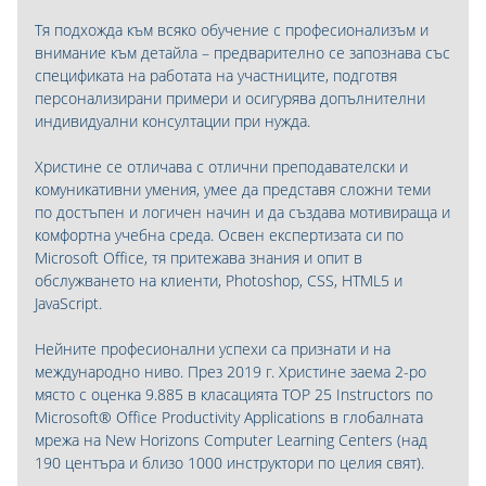
Тя подхожда към всяко обучение с професионализъм и
внимание към детайла – предварително се запознава със
спецификата на работата на участниците, подготвя
персонализирани примери и осигурява допълнителни
индивидуални консултации при нужда.
Христине се отличава с отлични преподавателски и
комуникативни умения, умее да представя сложни теми
по достъпен и логичен начин и да създава мотивираща и
комфортна учебна среда. Освен експертизата си по
Microsoft Office, тя притежава знания и опит в
обслужването на клиенти, Photoshop, CSS, HTML5 и
JavaScript.
Нейните професионални успехи са признати и на
международно ниво. През 2019 г. Христине заема 2-ро
място с оценка 9.885 в класацията TOP 25 Instructors по
Microsoft® Office Productivity Applications в глобалната
мрежа на New Horizons Computer Learning Centers (над
190 центъра и близо 1000 инструктори по целия свят).