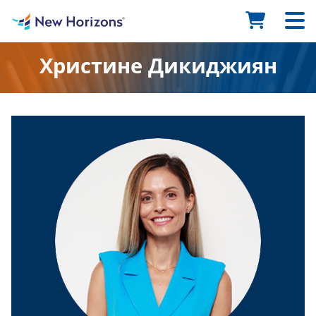
Христине Дикиджиян